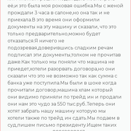
её,и это была моя роковая ошибка.Мы с женой
прождали 3 часа в салоне,но она так и не
приехала.В это время они оформили
документы на эту машину и сказали, что это
только предварительно,можно будет
отказаться.Я ничего не
подозревая,доверившись сладким речам
подписал эти документы,толком не прочитав
даже.Как только мы поняли что машина не
приедет,хотели разорвать договора,но они
сказали что это не возможно так как сумма с
банка уже поступила.Мы были в шоке когда
прочитали договор,машина хлам который
они видимо приняли по трейд ин и продали
они нам это чудо за 550 тыс.руб..Теперь они
хотят забрать нашу машину которую мы
хотели также по трейд ин сдать.Мы подаем в
суд,пишем письмо президенту.Ищем таких