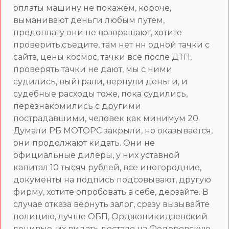
оплаты машину не покажем, короче,
выманивают деньги любым путем,
предоплату они не возвращают, хотите
проверить,съедите, там нет нн одной тачки с
сайта, цены космос, тачки все после ДТП,
проверять тачки не дают, мы с ними
судились, выйграли, вернули деньги, и
судебные расходы тоже, пока судились,
перезнакомились с другими
пострадавшими, человек как минимум 20.
Думали РБ МОТОРС закрыли, но оказывается,
они продолжают кидать. Они не
официальные дилеры, у них уставной
капитал 10 тысяч рублей, все иногородние,
документы на подпись подсовывают, другую
фирму, хотите опробовать а себе, дерзайте. В
случае отказа вернуть залог, сразу вызывайте
полицию, лучше ОБП, Орджоникидзевский
ленивые, их видать достало на Федоровскую