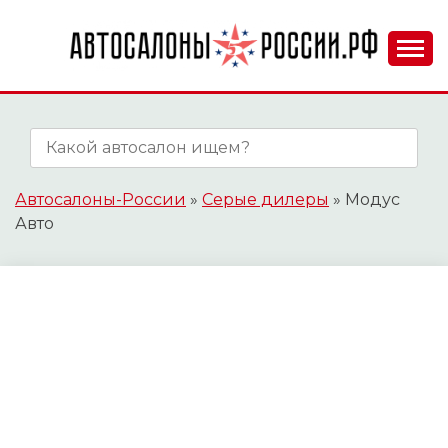
Skip
to
content
АВТОСАЛОНЫ-
РОССИИ.РФ
Автосалоны-России
»
Серые дилеры
»
Модус
Авто