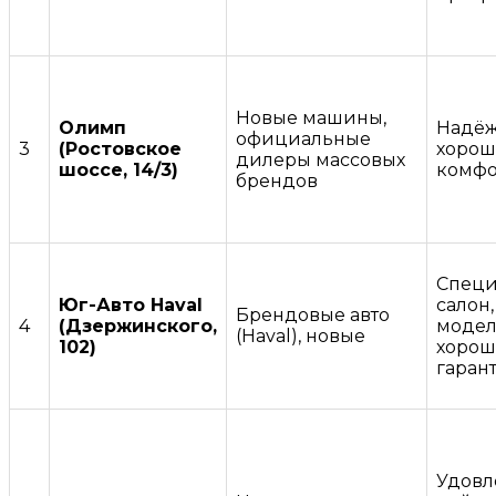
Новые машины,
Олимп
Надёж
официальные
3
(Ростовское
хорош
дилеры массовых
шоссе, 14/3)
комфо
брендов
Специ
Юг-Авто Haval
салон,
Брендовые авто
4
(Дзержинского,
модел
(Haval), новые
102)
хорош
гаран
Удовл