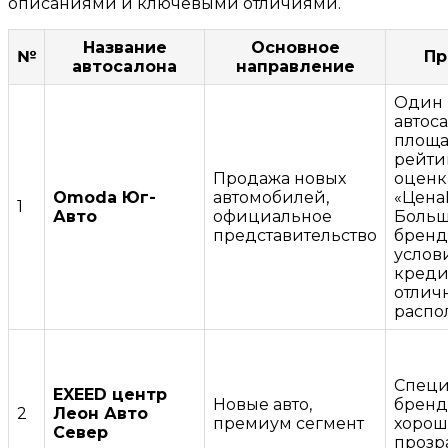
описаниями и ключевыми отличиями.
Название
Основное
№
Пр
автосалона
направление
Один 
автос
площа
рейти
Продажа новых
оценка
Omoda Юг-
автомобилей,
«Цена
1
Авто
официальное
Больш
представительство
бренд
услов
креди
отлич
распо
Специ
EXEED центр
Новые авто,
бренд
2
Леон Авто
премиум сегмент
хорош
Север
прозр