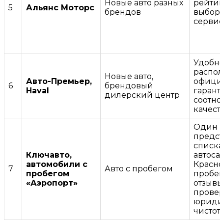
Новые авто разных
рейти
5
Альянс Моторс
брендов
выбор
серви
Удобн
распо
Новые авто,
Авто-Премьер,
офиц
6
брендовый
Haval
гаран
дилерский центр
соотн
качест
Один 
предс
списк
Ключавто,
автос
автомобили с
Красн
7
Авто с пробегом
пробегом
пробе
«Аэропорт»
отзывы
прове
юрид
чистот