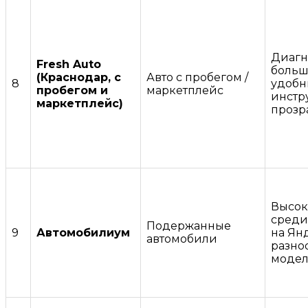
Диагн
Fresh Auto
больш
(Краснодар, с
Авто с пробегом /
8
удобн
пробегом и
маркетплейс
инстр
маркетплейс)
прозр
Высок
среди
Подержанные
9
Автомобилиум
на Янд
автомобили
разно
модел