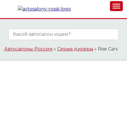
Skip
to
content
АВТОСАЛОНЫ-
РОССИИ.РФ
Автосалоны-России
»
Серые дилеры
»
Rise Cars