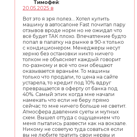
Тимофей
:
20.05.2025 в
Вот это я зря полез… Хотел купить
машину в автосалоне Fast почитал пару
отзывов вроде норм но не ожидал что
всё будет ТАК плохо. Впечатление будто
попал в палатку на рынке в 90-х только
с кондиционером. Менеджеры несут
херню без остановки никто ничего
толком не объясняет каждый говорит
по-разному и всё что они обещают
оказывается враньём. То машины
только что продали, то цена на сайте
устарела, то кредит под 10% вдруг
превращается в оферту от банка под
40%. Самый эпик когда мне начали
намекать что если не беру прямо
сейчас то мне ничего больше не светит.
Атмосфера давления суеты и мутных
схем. Вышел оттуда с ощущением что
меня пытались развести как на вокзале.
Никому не советую туда соваться если
вы не любите тратить свои нервы и