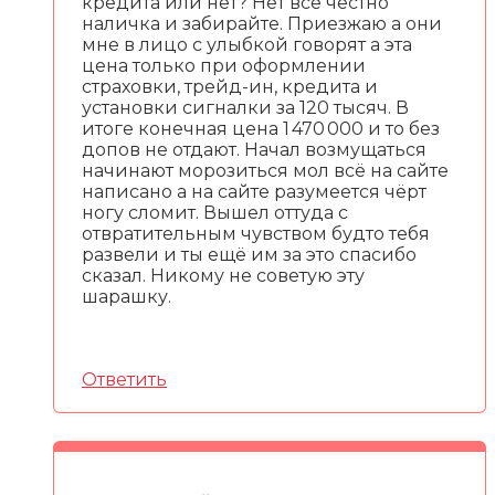
кредита или нет? Нет всё честно
наличка и забирайте. Приезжаю а они
мне в лицо с улыбкой говорят а эта
цена только при оформлении
страховки, трейд-ин, кредита и
установки сигналки за 120 тысяч. В
итоге конечная цена 1 470 000 и то без
допов не отдают. Начал возмущаться
начинают морозиться мол всё на сайте
написано а на сайте разумеется чёрт
ногу сломит. Вышел оттуда с
отвратительным чувством будто тебя
развели и ты ещё им за это спасибо
сказал. Никому не советую эту
шарашку.
Ответить