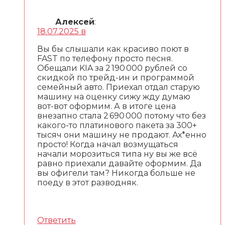
Алексей
:
18.07.2025 в
Вы бы слышали как красиво поют в
FAST по телефону просто песня.
Обещали KIA за 2 190 000 рублей со
скидкой по трейд-ин и программой
семейный авто. Приехал отдал старую
машину на оценку сижу жду думаю
вот-вот оформим. А в итоге цена
внезапно стала 2 690 000 потому что без
какого-то платинового пакета за 300+
тысяч они машину не продают. Ах*енно
просто! Когда начал возмущаться
начали морозиться типа ну вы же всё
равно приехали давайте оформим. Да
вы офигели там? Никогда больше не
поеду в этот разводняк.
Ответить