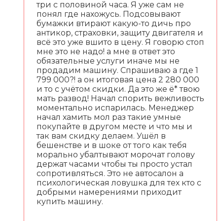
три с половиной часа. Я уже сам не
понял где нахожусь. Подсовывают
бумажки втирают какую-то дичь про
антикор, страховки, защиту двигателя и
всё это уже вшито в цену. Я говорю стоп
мне это не надо! а мне в ответ это
обязательные услуги иначе мы не
продадим машину. Спрашиваю а где 1
799 000?! а он итоговая цена 2 280 000
и то с учётом скидки. Да это же ё* твою
мать развод! Начал спорить вежливость
моментально испарилась. Менеджер
начал хамить мол раз такие умные
покупайте в другом месте и что мы и
так вам скидку делаем. Ушёл в
бешенстве и в шоке от того как тебя
морально убалтывают морочат голову
держат часами чтобы ты просто устал
сопротивляться. Это не автосалон а
психологическая ловушка для тех кто с
добрыми намерениями приходит
купить машину.