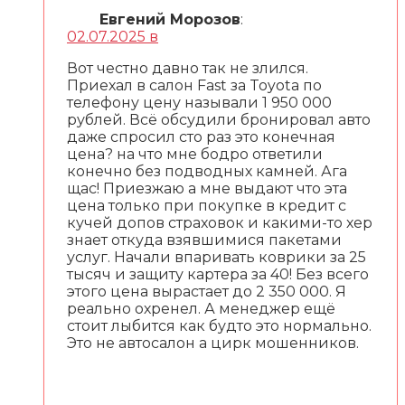
Евгений Морозов
:
02.07.2025 в
Вот честно давно так не злился.
Приехал в салон Fast за Toyota по
телефону цену называли 1 950 000
рублей. Всё обсудили бронировал авто
даже спросил сто раз это конечная
цена? на что мне бодро ответили
конечно без подводных камней. Ага
щас! Приезжаю а мне выдают что эта
цена только при покупке в кредит с
кучей допов страховок и какими-то хер
знает откуда взявшимися пакетами
услуг. Начали впаривать коврики за 25
тысяч и защиту картера за 40! Без всего
этого цена вырастает до 2 350 000. Я
реально охренел. А менеджер ещё
стоит лыбится как будто это нормально.
Это не автосалон а цирк мошенников.