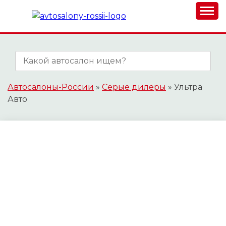
Skip
to
content
АВТОСАЛОНЫ-
РОССИИ.РФ
Автосалоны-России
»
Серые дилеры
»
Ультра
Авто