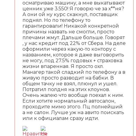
осматриваю машину, а мне выкатывают
ценник уже 3.550! Я говорю че за х**ня?
А они ой ну курс скакнул, поставщик
поднял. Но по телефону то
гарантировали! Никакой конкретной
причины назвать не смогли, просто
плечами жмут. Дальше больше. Говорят
, у нас кредит под 22% от Сбера. На деле
оформили через какую-то контору с
названием, которое я даже выговорить
не могу, под 27.5% годовых + страховка
жизни впаренная. Я просто охл.
Манагер такой сладкий по телефону а в
живую просто разводит на бабки. В
общем тачку не взял, плюнул и ушел.
Потратил полдня на этих клоунов.
Очень жалею что вообще поехал к ним.
Если хотите нормальный автосалон,
проходите мимо этого. Пц полнейший
а не салон. Лучше уж на авито поискать
или к официалам сразу идти.