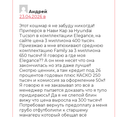
Андрей
:
23.04.2026 в
Этот кошмар я не забуду никогда!!
Приперся в Нави Кар за Hyundai
Tucson в комплектации Elegance, на
сайте цена 3 миллиона 400 тысяч.
Приезжаю а мне втюхивают среднюю
комплектацию Family за 3 миллиона
650 тысяч!! Я говорю а где моя
Elegance?? А он мне несёт что она
закончилась но эта даже лучше!!
Смотрю ценник, а там кредит под 26
процентов годовых плюс КАСКО 250
тысяч и комиссия за оформление 50к!!
Я говорю я не заказывал это всё а
менеджер пытается доказать что я тупо
придираюсь!! Да я не слепой блин
вижу что цена выросла на 300 тысяч!!
Потребовал вернуть предоплату а меня
грубо отфутболили к старшему
манагеру который обещал всё