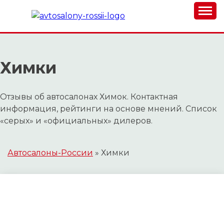
Skip
to
content
АВТОСАЛОНЫ-
РОССИИ.РФ
Химки
Отзывы об автосалонах Химок. Контактная
информация, рейтинги на основе мнений. Список
«серых» и «официальных» дилеров.
Автосалоны-России
»
Химки